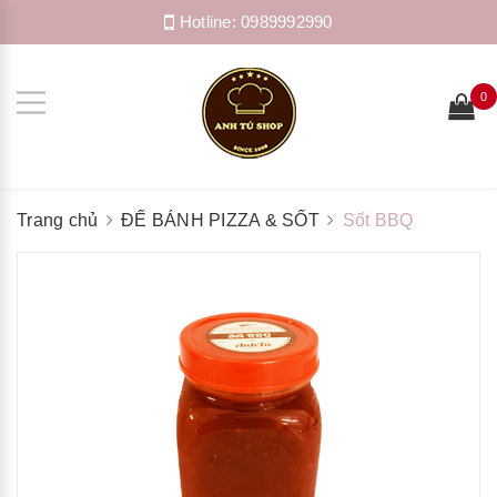
Hotline:
0989992990
0
Trang chủ
ĐẾ BÁNH PIZZA & SỐT
Sốt BBQ